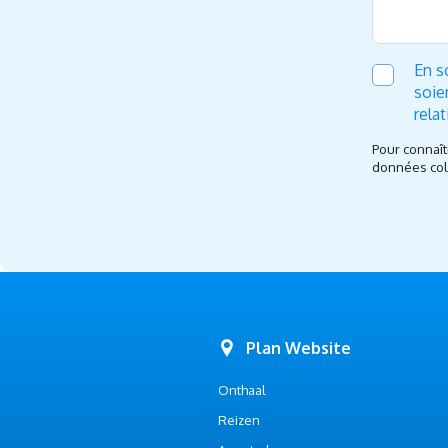
En s
soie
rela
Pour connaît
données coll
Plan Website
Onthaal
Reizen