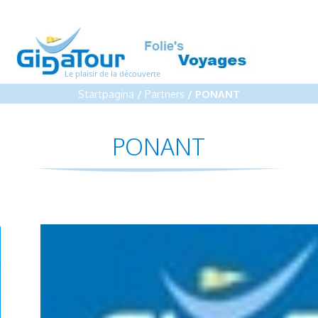
Le plaisir de la découverte
Startpagina
/
Partners
/ PONANT
PONANT