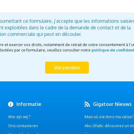
oumettant ce formulaire, j’accepte que les informations saisie
nt exploitées dans le cadre de la demande de contact et de la
tion commerciale qui peut en découler.
re et exercer vos droits, notamment de retrait de votre consentement à l’ut
ectées par ce formulaire, veuillez consulter notre
politique de confident
Informatie
Gigatour Nieuws
Wie zijn wij ?
Mais où est donc ma valise? .
Ons contacteren
Abu Dhabi: découvrez un m
...