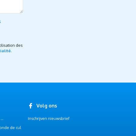
s
ilisation des
ialité.
Volg ons
..
Inschrijven nieuwsbrief
onde de cul