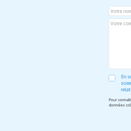
En s
soie
rela
Pour connaît
données coll