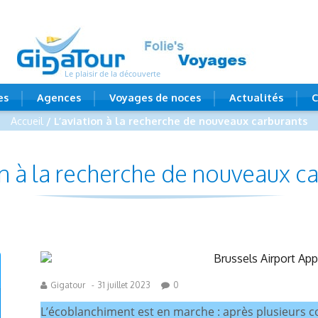
Le plaisir de la découverte
es
Agences
Voyages de noces
Actualités
C
Accueil
/ L’aviation à la recherche de nouveaux carburants
on à la recherche de nouveaux c
Gigatour
-
31 juillet 2023
0
L’écoblanchiment est en marche : après plusieurs 