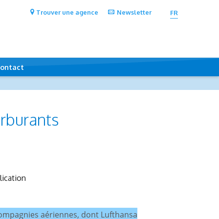
Trouver une agence
Newsletter
FR
ontact
arburants
compagnies aériennes, dont Lufthansa