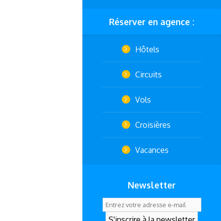
Réserver en agence :
Hôtels
Circuits
Vols
Croisières
Vacances
Newsletter