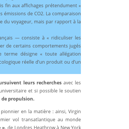
is fin aux affichages prétendument «
ses émissions de CO2. La comparaison
he du voyageur, mais par rapport à la
çais — consiste à « ridiculiser les
quer de certains comportements jugés
 le terme désigne « toute allégation
écologique réelle d’un produit ou d’un
rsuivent leurs recherches
avec les
iversitaire et si possible le soutien
 de propulsion.
onnier en la matière : ainsi, Virgin
emier vol transatlantique au monde
 »,
de Londres Heathrow à New York