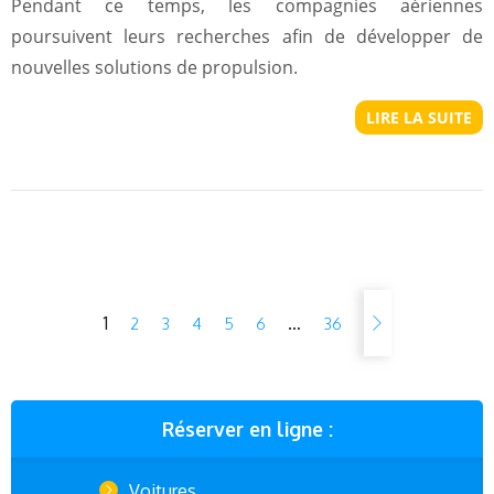
Pendant ce temps, les compagnies aériennes
poursuivent leurs recherches afin de développer de
nouvelles solutions de propulsion.
LIRE LA SUITE
1
…
2
3
4
5
6
36
Réserver en ligne :
Voitures