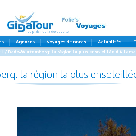
Le plaisir de la découverte
es
Agences
Voyages de noces
Actualités
C
il
/ Bade-Wurtemberg: la région la plus ensoleillée d’Allema
g: la région la plus ensoleillé