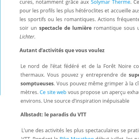
cures, notamment grâce aux
Solymar Therme
. C
pour les profils les plus hétéroclites et accueille a
les sportifs ou les romantiques. Actions fréquen
soir un
spectacle de lumière
romantique sous un 
Lichter
.
Autant d’activités que vous voulez
Le nord de l’état fédéré et de la Forêt Noire 
thermaux. Vous pouvez y entreprendre de
sup
somptueuses
. Vous pouvez même grimper à la c
mètres.
Ce site web
vous propose un aperçu exhaust
environs. Une source d’inspiration inépuisable
Albstadt: le paradis du VTT
L’une des activités les plus spectaculaires se prati
VTT. Pendant le
Bike Marathon
début juillet, les 