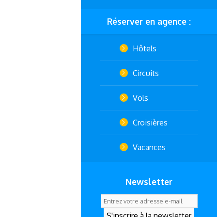
Réserver en agence :
Hôtels
Circuits
Vols
Croisières
Vacances
Newsletter