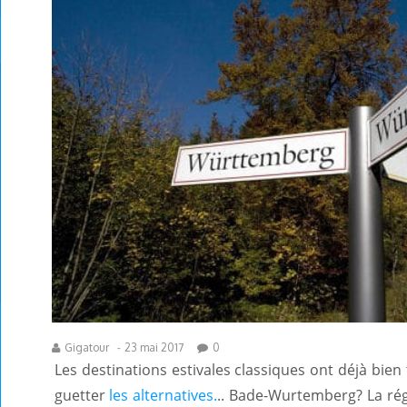
Gigatour
-
23 mai 2017
0
Les destinations estivales classiques ont déjà bien
guetter
les alternatives.
.. Bade-Wurtemberg? La ré