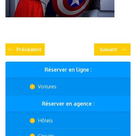
Précédent
Suivant
Réserver en ligne :
Voitures
Réserver en agence :
Hôtels