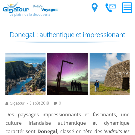
Le plaisir de la découverte
Donegal : authentique et impressionant
Gigatour
-
3 août 2018
0
Des paysages impressionnants et fascinants, une
culture irlandaise authentique et dynamique
caractérisent
Donegal,
classé en tête des ‘
endroits les