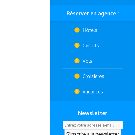
Réserver en agence :
Hôtels
Circuits
Vols
Croisières
Vacances
Newsletter