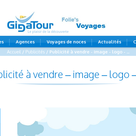
Le plaisir de la découverte
es
Agences
Voyages de noces
Actualités
C
Accueil
/
Publicités
/ Publicité à vendre - image - logo - ...
licité à vendre – image – logo