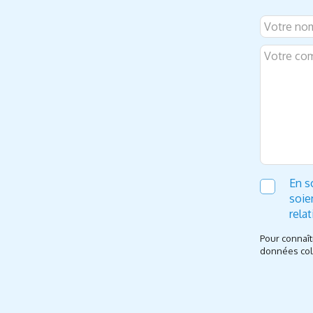
En s
soie
rela
Pour connaît
données coll